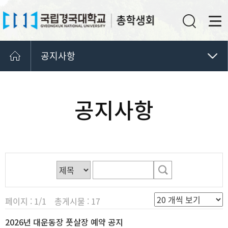
공지사항
공지사항
건의하기
공지사항
커뮤니티
학생회비사용내역
물품대여
연병장풋살장예약
대운동장풋살장예약
페이지 : 1/1 총게시물 : 17
2026년 대운동장 풋살장 예약 공지