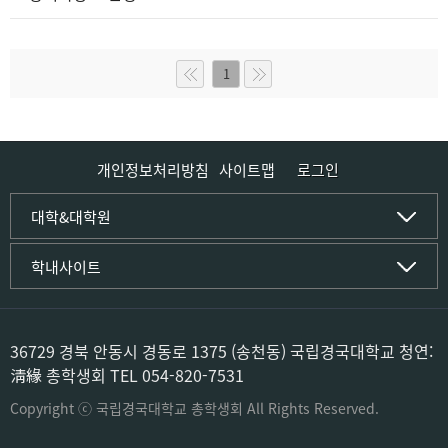
1
개인정보처리방침
사이트맵
로그인
인문사회·IT대학
대학&대학원
인문·문화학부
국립경국대학교
학내사이트
국어국문학전공
(재)국립경국대학교발전기금
중국어문·문화학전공
글로컬인재양성관(고시원)
한자문화콘텐츠학전공
공동실험실습관
문화유산학전공
공용S/W관리시스템
36729 경북 안동시 경동로 1375 (송천동) 국립경국대학교 청연:
미디어문화커뮤니케이션학전공
공자학원
淸緣 총학생회 TEL 054-820-7531
사학전공
공학교육인증시스템
과학영재교육원
Copyright ⓒ 국립경국대학교 총학생회 All Rights Reserved.
컴퓨터·소프트웨어공학부
교육혁신본부
컴퓨터공학전공
도서관